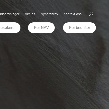
uddsordninger
Aktuelt
Nyhetsbrev
Kontakt oss
bbsøkere
For NAV
For bedrifter