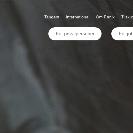
Tangent
International
Om Fønix
Tilsk
For privatpersoner
For jo