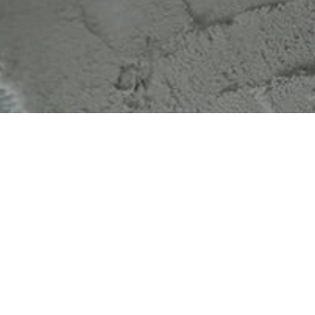
murerfaget?
å styrke den formelle kompetansen din? Nå 
grammet starter vi
gratis fagbrevopplæring inn
ant arbeidserfaring!