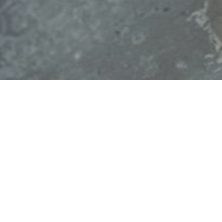
Erfaring fra 
Trenger du fagbrev for 
I samarbeid med Bransjepro
2023. Alt du trenger er relev