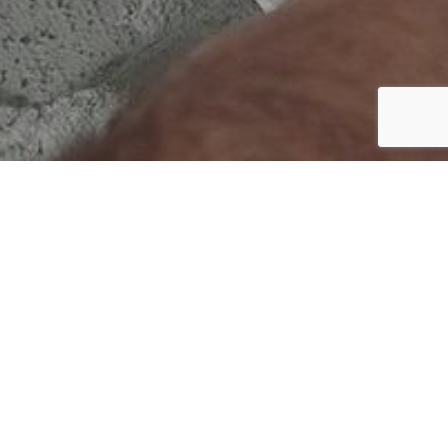
har du muligheten!
en murerfaget
i august