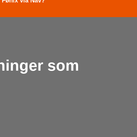
l Fønix via Nav?
nninger som