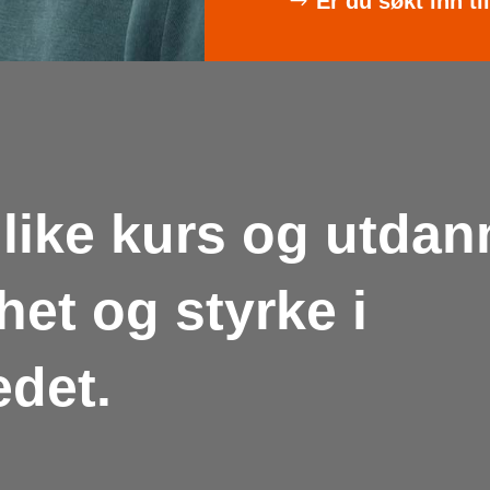
Er du søkt inn ti
 ulike kurs og utda
het og styrke i
det.