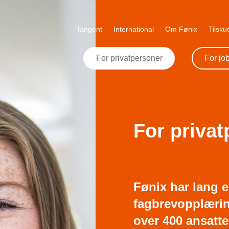
Tangent
International
Om Fønix
Tilsk
For privatpersoner
For jo
For priva
Fønix har lang 
fagbrevopplæring
over 400 ansatte