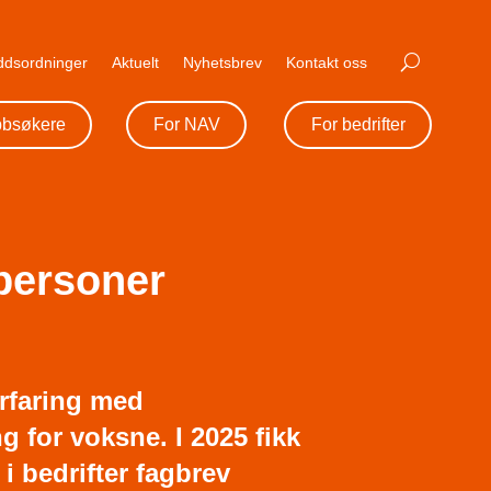
uddsordninger
Aktuelt
Nyhetsbrev
Kontakt oss
bbsøkere
For NAV
For bedrifter
tpersoner
erfaring med
 for voksne. I 2025 fikk
 i bedrifter fagbrev