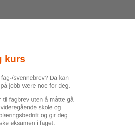
 kurs
a fag-/svennebrev? Da kan
v på jobb være noe for deg.
 til fagbrev uten å måtte gå
 videregående skole og
plæringsbedrift og gir deg
iske eksamen i faget.