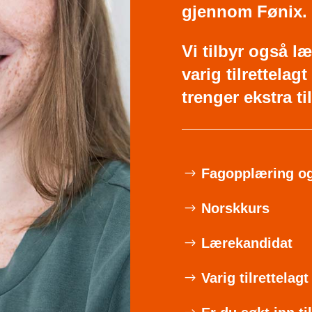
gjennom Fønix.
Vi tilbyr også l
varig tilrettela
trenger ekstra ti
Fagopplæring og
Norskkurs
Lærekandidat
Varig tilrettelag