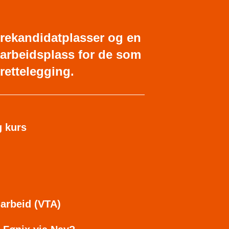
ærekandidatplasser og en
gt arbeidsplass for de som
lrettelegging.
 kurs
t arbeid (VTA)