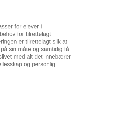
sser for elever i
hov for tilrettelagt
ngen er tilrettelagt slik at
 på sin måte og samtidig få
dslivet med alt det innebærer
fellesskap og personlig