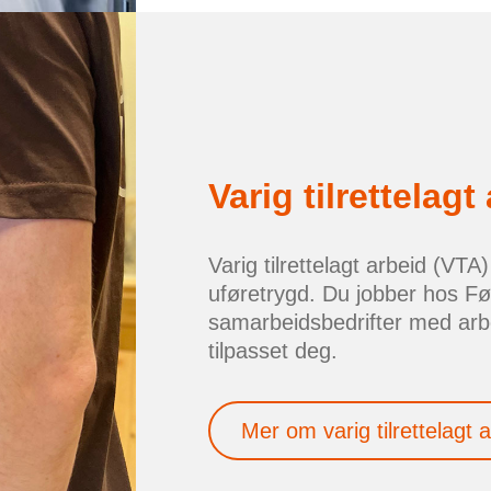
Varig tilrettelagt
Varig tilrettelagt arbeid (VTA)
uføretrygd. Du jobber hos Føn
samarbeidsbedrifter med ar
tilpasset deg.
Mer om varig tilrettelagt 