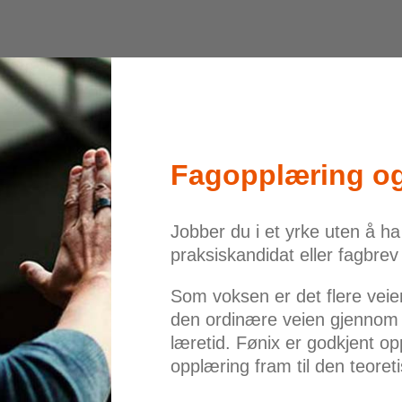
Fagopplæring og
Jobber du i et yrke uten å h
praksiskandidat eller fagbre
Som voksen er det flere veier
den ordinære veien gjennom
læretid. Fønix er godkjent op
opplæring fram til den teoret