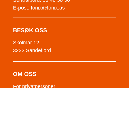
Sentralbord: 33 48 58 50
E-post:
fonix@fonix.as
BESØK OSS
Skolmar 12
3232 Sandefjord
OM OSS
For privatpersoner
For jobbsøkere
For NAV
For bedrifter