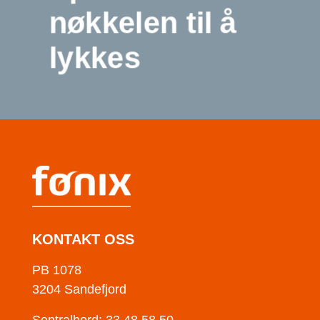
nøkkelen til å
lykkes
KONTAKT OSS
PB 1078
3204 Sandefjord