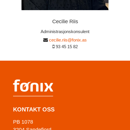
Cecilie Riis
Administrasjonskonsulent
cecilie.riis@fonix.as
93 45 15 82
KONTAKT OSS
PB 1078
3204 Sandefjord