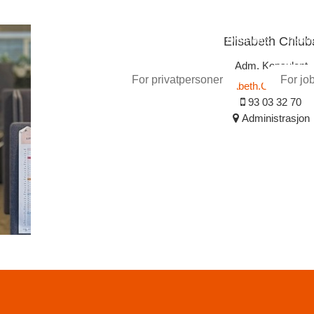
Tangent
International
Om Fønix
Tilsk
Elisabeth Chlub
Adm. Konsulent
For privatpersoner
For jo
elisabeth.Chluba@fo
93 03 32 70
Administrasjon