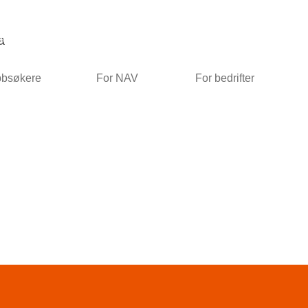
uddsordninger
Aktuelt
Nyhetsbrev
Kontakt oss
a
bbsøkere
For NAV
For bedrifter
nix.as