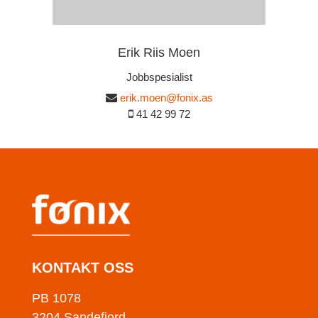
Erik Riis Moen
Jobbspesialist
erik.moen@fonix.as
41 42 99 72
KONTAKT OSS
PB 1078
3204 Sandefjord