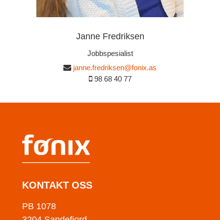
Janne Fredriksen
Jobbspesialist
janne.fredriksen@fonix.as
98 68 40 77
KONTAKT OSS
PB 1078
3204 Sandefjord