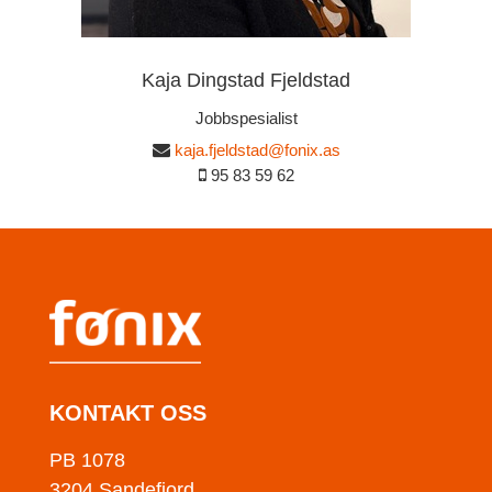
Kaja Dingstad Fjeldstad
Jobbspesialist
kaja.fjeldstad@fonix.as
95 83 59 62
KONTAKT OSS
PB 1078
3204 Sandefjord