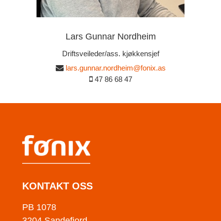
Lars Gunnar Nordheim
Driftsveileder/ass. kjøkkensjef
lars.gunnar.nordheim@fonix.as
47 86 68 47
KONTAKT OSS
PB 1078
3204 Sandefjord