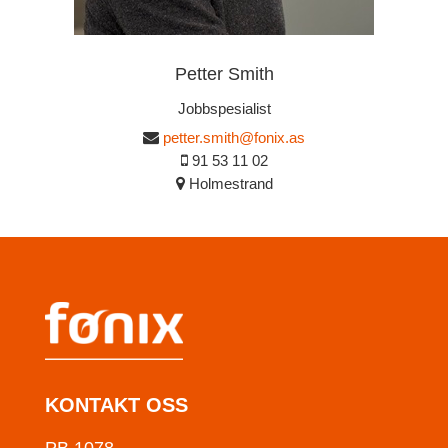
Petter Smith
Jobbspesialist
petter.smith@fonix.as
91 53 11 02
Holmestrand
KONTAKT OSS